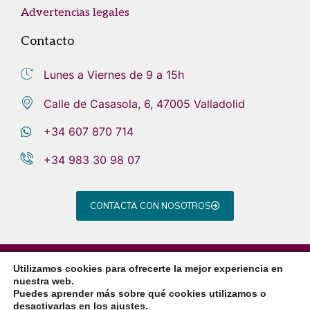
Advertencias legales
Contacto
Lunes a Viernes de 9 a 15h
Calle de Casasola, 6, 47005 Valladolid
+34 607 870 714
+34 983 30 98 07
CONTACTA CON NOSOTROS
Aviso legal
Política de privacidad
Política de cookies
Utilizamos cookies para ofrecerte la mejor experiencia en
Sistema Interno de Información
nuestra web.
Diseñada por
Después de mil vueltas
Puedes aprender más sobre qué cookies utilizamos o
desactivarlas en los
ajustes
.