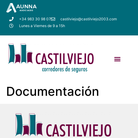
+34 983 30 98 07
castilviejo@castilviejo2003.com
Lunes a Viernes de 9 a 15h
Documentación