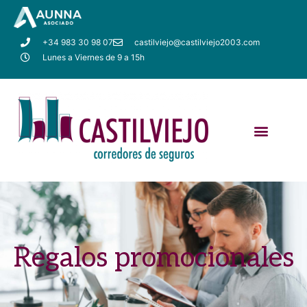
+34 983 30 98 07
castilviejo@castilviejo2003.com
Lunes a Viernes de 9 a 15h
Regalos promocionales