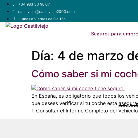
+34 983 30 98 07
castilviejo@castilviejo2003.com
Lunes a Viernes de 9 a 15h
Seguros para empre
Día:
4 de marzo d
Cómo saber si mi coch
En España, es obligatorio que todos los vehíc
que desees verificar si tu coche está
asegura
1. Consultar el Informe Completo del Vehícul