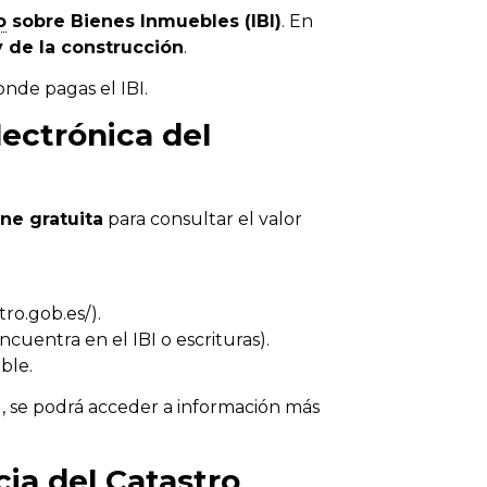
o
sobre Bienes Inmuebles (IBI)
. En
 y de la construcción
.
nde pagas el IBI.
lectrónica del
ne gratuita
para consultar el valor
ro.gob.es/).
ncuentra en el IBI o escrituras).
ble.
al, se podrá acceder a información más
ia del Catastro