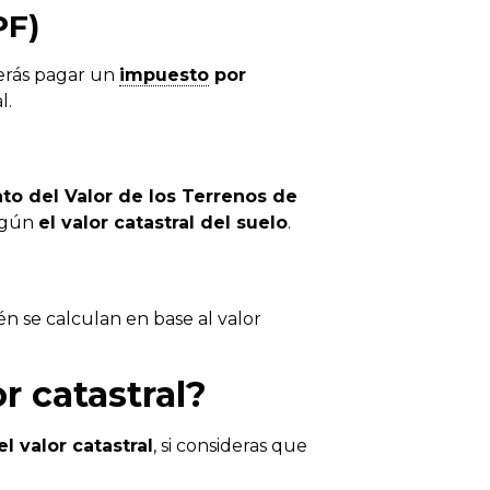
PF)
erás pagar un
impuesto
por
l.
to del Valor de los Terrenos de
egún
el valor catastral del suelo
.
én se calculan en base al valor
r catastral?
l valor catastral
, si consideras que