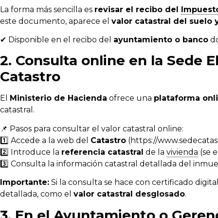
La forma más sencilla es
revisar el recibo del
Impuest
este documento, aparece el
valor catastral del suelo
✔ Disponible en el recibo del
ayuntamiento o banco
do
2. Consulta online en la Sede E
Catastro
El
Ministerio de Hacienda
ofrece una
plataforma onli
catastral.
📌 Pasos para consultar el valor catastral online:
1️⃣ Accede a la web del
Catastro
(https://www.sedecatast
2️⃣ Introduce la
referencia catastral
de la
vivienda
(se e
3️⃣ Consulta la información catastral detallada del inmue
Importante:
Si la consulta se hace con certificado digit
detallada, como el
valor catastral desglosado
.
3. En el Ayuntamiento o Gerenc