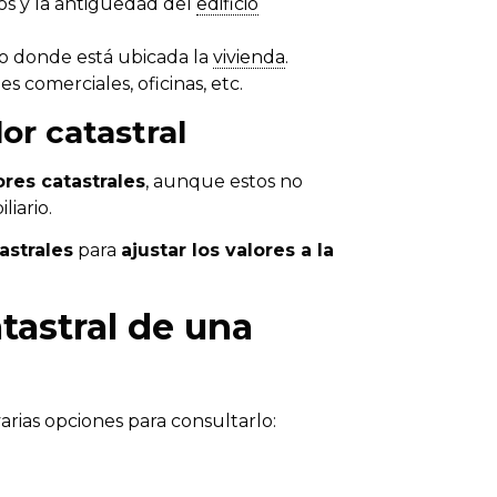
os y la antigüedad del
edificio
elo donde está ubicada la
vivienda
.
es comerciales, oficinas, etc.
or catastral
res catastrales
, aunque estos no
iario.
astrales
para
ajustar los valores a la
tastral de una
varias opciones para consultarlo: