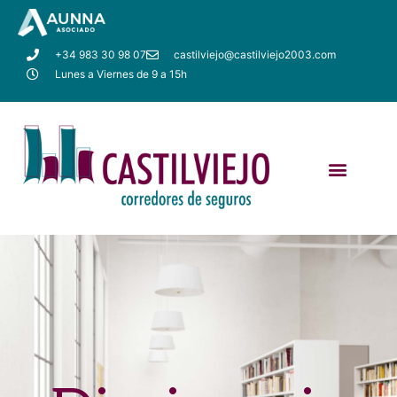
+34 983 30 98 07
castilviejo@castilviejo2003.com
Lunes a Viernes de 9 a 15h