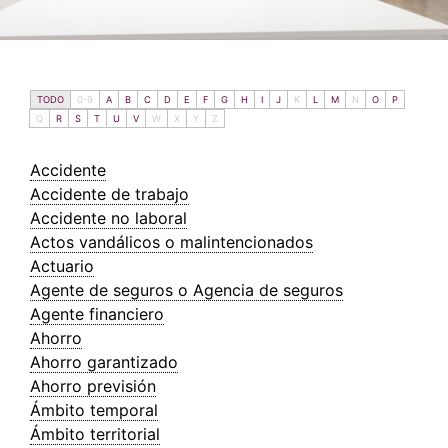
TODO
0-9
A
B
C
D
E
F
G
H
I
J
K
L
M
N
O
P
Q
R
S
T
U
V
W
X
Y
Z
Accidente
Accidente de trabajo
Accidente no laboral
Actos vandálicos o malintencionados
Actuario
Agente de seguros o Agencia de seguros
Agente financiero
Ahorro
Ahorro garantizado
Ahorro previsión
Ámbito temporal
Ámbito territorial