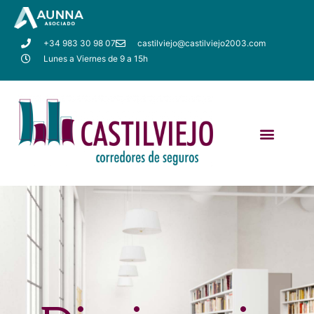
+34 983 30 98 07
castilviejo@castilviejo2003.com
Lunes a Viernes de 9 a 15h