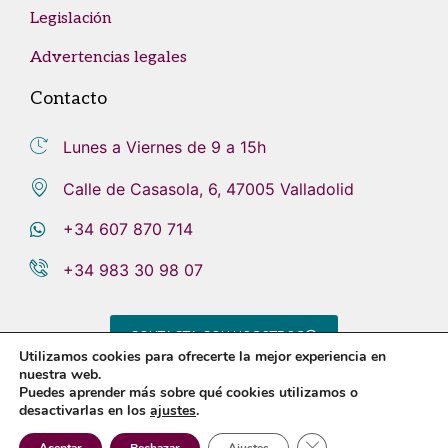
Legislación
Advertencias legales
Contacto
Lunes a Viernes de 9 a 15h
Calle de Casasola, 6, 47005 Valladolid
+34 607 870 714
+34 983 30 98 07
CONTACTA CON NOSOTROS
Utilizamos cookies para ofrecerte la mejor experiencia en
nuestra web.
Puedes aprender más sobre qué cookies utilizamos o
desactivarlas en los
ajustes
.
Aviso legal
Política de privacidad
Política de cookies
Sistema Interno de Información
Cerrar el banner de 