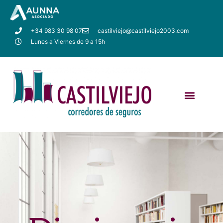
+34 983 30 98 07
castilviejo@castilviejo2003.com
Lunes a Viernes de 9 a 15h