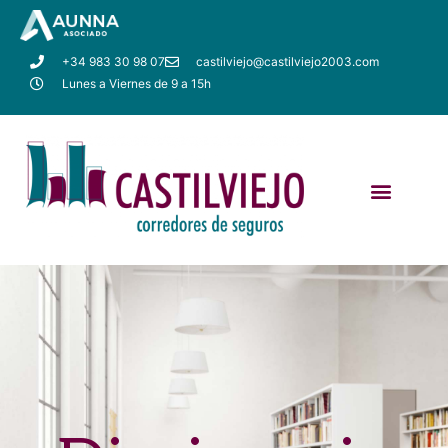
+34 983 30 98 07
castilviejo@castilviejo2003.com
Lunes a Viernes de 9 a 15h