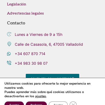
Legislación
Advertencias legales
Contacto
Lunes a Viernes de 9 a 15h
Calle de Casasola, 6, 47005 Valladolid
+34 607 870 714
+34 983 30 98 07
CONTACTA CON NOSOTROS
Utilizamos cookies para ofrecerte la mejor experiencia en
nuestra web.
Puedes aprender más sobre qué cookies utilizamos o
desactivarlas en los
ajustes
.
Aviso legal
Política de privacidad
Política de cookies
Sistema Interno de Información
Cerrar el banner de 