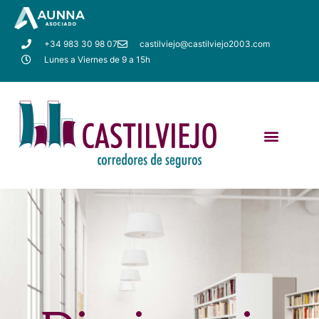
+34 983 30 98 07
castilviejo@castilviejo2003.com
Lunes a Viernes de 9 a 15h