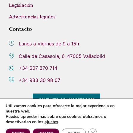
Legislación
Advertencias legales
Contacto
Lunes a Viernes de 9 a 15h
Calle de Casasola, 6, 47005 Valladolid
+34 607 870 714
+34 983 30 98 07
CONTACTA CON NOSOTROS
Utilizamos cookies para ofrecerte la mejor experiencia en
nuestra web.
Puedes aprender más sobre qué cookies utilizamos o
desactivarlas en los
ajustes
.
Aviso legal
Política de privacidad
Política de cookies
Sistema Interno de Información
Cerrar el banner de